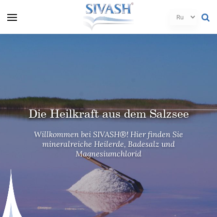
Die Heilkraft aus dem Salzsee
Die Heilkraft aus dem Salzsee
Die Heilkraft aus dem Salzsee
Willkommen bei SIVASH®! Hier finden Sie
Willkommen bei SIVASH®! Hier finden Sie
Willkommen bei SIVASH®! Hier finden Sie
mineralreiche Heilerde, Badesalz und
mineralreiche Heilerde, Badesalz und
mineralreiche Heilerde, Badesalz und
Magnesiumchlorid
Magnesiumchlorid
Magnesiumchlorid