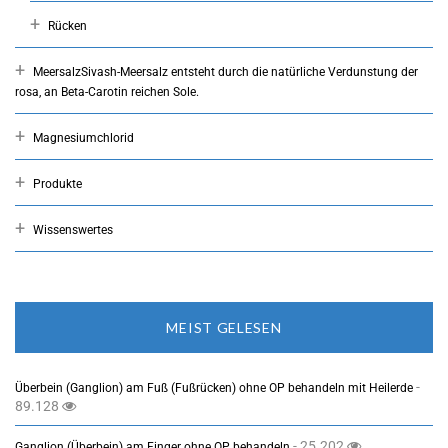
Rücken
Meersalz
Sivash-Meersalz entsteht durch die natürliche Verdunstung der
rosa, an Beta-Carotin reichen Sole.
Magnesiumchlorid
Produkte
Wissenswertes
MEIST GELESEN
-
Überbein (Ganglion) am Fuß (Fußrücken) ohne OP behandeln mit Heilerde
89.128
- 25.202
Ganglion (Überbein) am Finger ohne OP behandeln