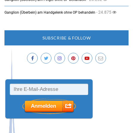
- 24.875
Ganglion (Überbein) am Handgelenk ohne OP behandeln
SUBSCRIBE & FOLLOW