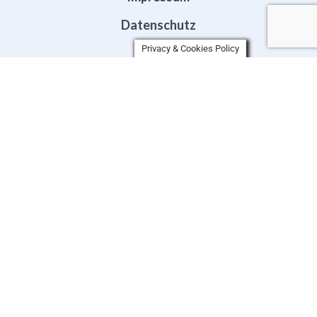
Datenschutz
Privacy & Cookies Policy
HOME
ANWENDUNGSFELDER
HEILERDE
MEERSALZ
MAGNESIUMCHLORID
PRODUKTE
PRESSE
ONLINESHOP
HÄNDLER FINDEN
KONTAKT
WISSENSWERTES
NEWSLETTER