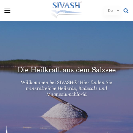
Die Heilkraft aus dem Salzsee
Die Heilkraft aus dem Salzsee
Die Heilkraft aus dem Salzsee
Willkommen bei SIVASH®! Hier finden Sie
Willkommen bei SIVASH®! Hier finden Sie
Willkommen bei SIVASH®! Hier finden Sie
mineralreiche Heilerde, Badesalz und
mineralreiche Heilerde, Badesalz und
mineralreiche Heilerde, Badesalz und
Magnesiumchlorid
Magnesiumchlorid
Magnesiumchlorid