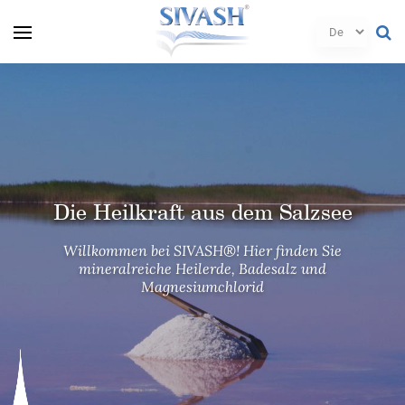
Die Heilkraft aus dem Salzsee
Die Heilkraft aus dem Salzsee
Die Heilkraft aus dem Salzsee
Willkommen bei SIVASH®! Hier finden Sie
Willkommen bei SIVASH®! Hier finden Sie
Willkommen bei SIVASH®! Hier finden Sie
mineralreiche Heilerde, Badesalz und
mineralreiche Heilerde, Badesalz und
mineralreiche Heilerde, Badesalz und
Magnesiumchlorid
Magnesiumchlorid
Magnesiumchlorid