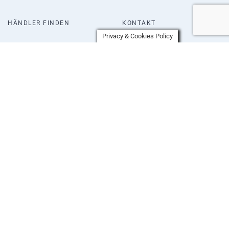
HÄNDLER FINDEN
KONTAKT
Privacy & Cookies Policy
WISSENSWERTES
NEWSLETTER
IMPRESSUM
+49 721 4539839
Durlacher Str. 33 76228 Karlsruhe