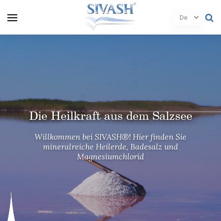
Die Heilkraft aus dem Salzsee
Die Heilkraft aus dem Salzsee
Die Heilkraft aus dem Salzsee
Willkommen bei SIVASH®! Hier finden Sie
Willkommen bei SIVASH®! Hier finden Sie
Willkommen bei SIVASH®! Hier finden Sie
mineralreiche Heilerde, Badesalz und
mineralreiche Heilerde, Badesalz und
mineralreiche Heilerde, Badesalz und
Magnesiumchlorid
Magnesiumchlorid
Magnesiumchlorid