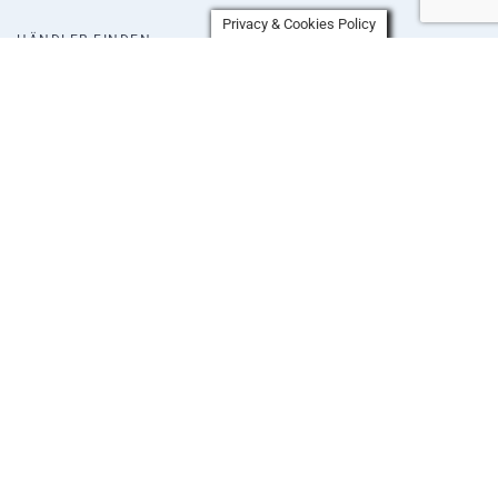
Privacy & Cookies Policy
HÄNDLER FINDEN
KONTAKT
WISSENSWERTES
NEWSLETTER
IMPRESSUM
+49 721 4539839
Durlacher Str. 33 76228 Karlsruhe