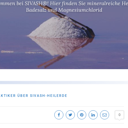
ommen bei SIVASH®! Hier finden Sie mineralreiche Hei
ommen bei SIVASH®! Hier finden Sie mineralreiche Hei
ommen bei SIVASH®! Hier finden Sie mineralreiche Hei
Badesalz und Magnesiumchlorid
Badesalz und Magnesiumchlorid
Badesalz und Magnesiumchlorid
AKTIKER ÜBER SIVASH-HEILERDE
0