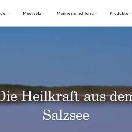
der
Meersalz
Magnesiumchlorid
Produkte
Die Heilkraft aus de
Die Heilkraft aus de
Die Heilkraft aus de
Salzsee
Salzsee
Salzsee