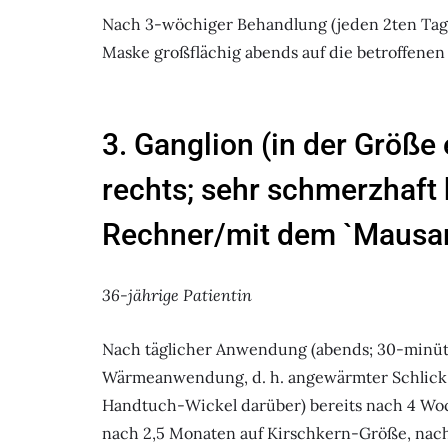
Nach 3-wöchiger Behandlung (jeden 2ten Tag, 
Maske großflächig abends auf die betroffenen 
3. Ganglion (in der Größe
rechts; sehr schmerzhaft 
Rechner/mit dem `Mausa
36-jährige Patientin
Nach täglicher Anwendung (abends; 30-minütig
Wärmeanwendung, d. h. angewärmter Schlick 
Handtuch-Wickel darüber) bereits nach 4 Woc
nach 2,5 Monaten auf Kirschkern-Größe, nac