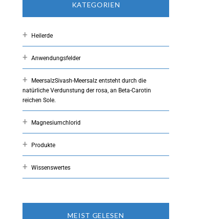
KATEGORIEN
Heilerde
Anwendungsfelder
Meersalz
Sivash-Meersalz entsteht durch die
natürliche Verdunstung der rosa, an Beta-Carotin
reichen Sole.
Magnesiumchlorid
Produkte
Wissenswertes
MEIST GELESEN