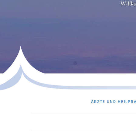
Willk
Willk
Willk
ÄRZTE UND HEILPR